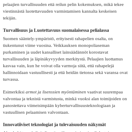
pelaajien turvallisuuden että reilun pelin kokemuksen, mikä tekee
viestinnästä luotettavuuden varmistamisen kannalta keskeisen
tekijän.
Turvallisuus ja Luotettavuus suomalaisessa pelialassa
Suomen sääntely-ympäristö, erityisesti rahapelien osalta, on
tiukentunut viime vuosina. Veikkauksen monopoliaseman
purkaminen ja uudet kansalliset lainsäädännöt korostavat
turvallisuuden ja läpinäkyvyyden merkitystä. Pelaajien luottamus
kasvaa vain, kun he voivat olla varmoja siitä, että rahapelejä
hallinnoidaan vastuullisesti ja että heidän tietonsa sekä varansa ovat
turvassa.
Esimerkiksi
armot ja lisenssien myöntäminen
vaativat suurempaa
valvontaa ja teknistä varmistusta, minkä vuoksi alan toimijoiden on
panostettava viimeisimpään kyberturvallisuusteknologiaan ja
vastuullisen pelaamisen valvontaan.
Innovatiiviset teknologiat ja tulevaisuuden näkymät