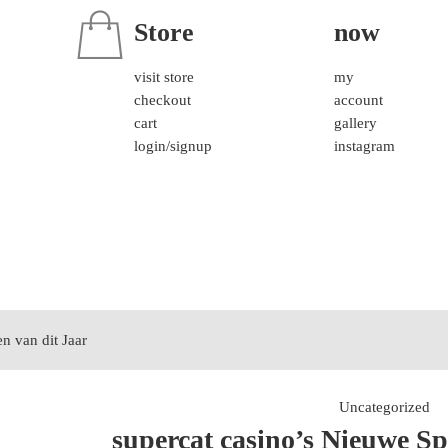
Store
now
visit store
my
checkout
account
cart
gallery
login/signup
instagram
n van dit Jaar
Uncategorized
supercat casino’s Nieuwe Sp