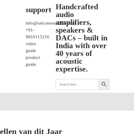
Handcrafted
support
audio
amplifiers,
info@salconsoundlab.com
speakers &
+91-
DACs – built in
9810115216
video
India with over
guide
40 years of
product
acoustic
guide
expertise.
Search
SEARCH BUTTON
for:
ellen van dit Jaar