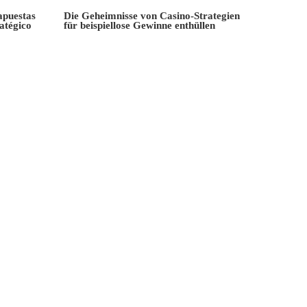
apuestas
Die Geheimnisse von Casino-Strategien
ratégico
für beispiellose Gewinne enthüllen