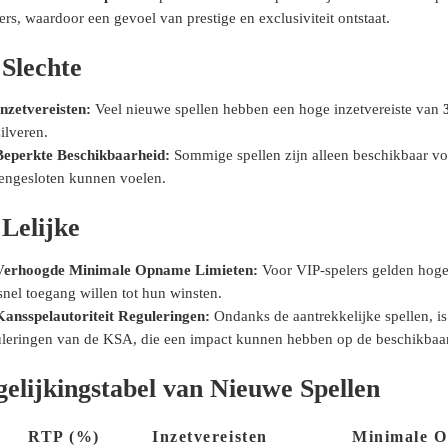
ers, waardoor een gevoel van prestige en exclusiviteit ontstaat.
 Slechte
nzetvereisten:
Veel nieuwe spellen hebben een hoge inzetvereiste van
ilveren.
Beperkte Beschikbaarheid:
Sommige spellen zijn alleen beschikbaar voo
tengesloten kunnen voelen.
Lelijke
Verhoogde Minimale Opname Limieten:
Voor VIP-spelers gelden hoger
snel toegang willen tot hun winsten.
Kansspelautoriteit Reguleringen:
Ondanks de aantrekkelijke spellen, is
uleringen van de KSA, die een impact kunnen hebben op de beschikbaar
gelijkingstabel van Nieuwe Spellen
RTP (%)
Inzetvereisten
Minimale O