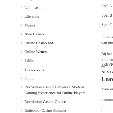
Spel A
Leon casino
Spel B
Life style
Spel C
Musics
Nine Casino
In het 
Online Casino bof
van hun
Online Wetten
Bij het
kunnen 
Pablic
PREVI
Photography
NEXT
Leav
Public
Revolution Casino Delivers a Modern
Your em
Gaming Experience for Online Players
Comm
Revolution Casino Greece
Rodeoslot Casino Bonuses