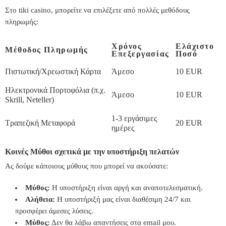
Στο tiki casino, μπορείτε να επιλέξετε από πολλές μεθόδους
πληρωμής:
Χρόνος
Ελάχιστο
Μέθοδος Πληρωμής
Επεξεργασίας
Ποσό
Πιστωτική/Χρεωστική Κάρτα
Άμεσο
10 EUR
Ηλεκτρονικά Πορτοφόλια (π.χ.
Άμεσο
10 EUR
Skrill, Neteller)
1-3 εργάσιμες
Τραπεζική Μεταφορά
20 EUR
ημέρες
Κοινές Μύθοι σχετικά με την υποστήριξη πελατών
Ας δούμε κάποιους μύθους που μπορεί να ακούσατε:
Μύθος:
Η υποστήριξη είναι αργή και αναποτελεσματική.
Αλήθεια:
Η υποστήριξή μας είναι διαθέσιμη 24/7 και
προσφέρει άμεσες λύσεις.
Μύθος:
Δεν θα λάβω απαντήσεις στα email μου.