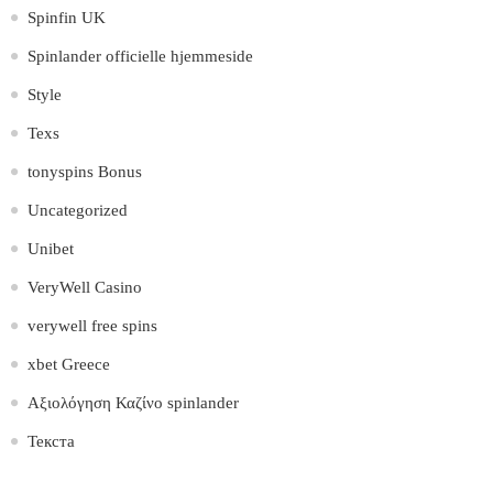
Spinfin UK
Spinlander officielle hjemmeside
Style
Texs
tonyspins Bonus
Uncategorized
Unibet
VeryWell Casino
verywell free spins
xbet Greece
Αξιολόγηση Καζίνο spinlander
Текста