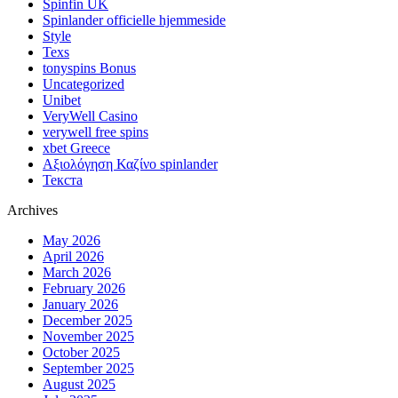
Spinfin UK
Spinlander officielle hjemmeside
Style
Texs
tonyspins Bonus
Uncategorized
Unibet
VeryWell Casino
verywell free spins
xbet Greece
Αξιολόγηση Καζίνο spinlander
Текста
Archives
May 2026
April 2026
March 2026
February 2026
January 2026
December 2025
November 2025
October 2025
September 2025
August 2025