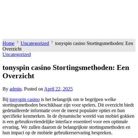
Home
Uncategorized
tonyspin casino Stortingsmethoden: Een
Overzicht
Uncategorized
tonyspin casino Stortingsmethoden: Een
Overzicht
By
admin
.
Posted on
April 22, 2025
Bij
tonyspin casino
is het belangrijk om te begrijpen welke
stortingsmethoden beschikbaar zijn voor spelers. Dit overzicht biedt
gedetailleerde informatie over de meest populaire opties en hun
specifieke kenmerken. In de dynamische wereld van mobiel gokken
is een gebruiksvriendelijke interface essentieel voor een optimale
ervaring. We zullen daarom de belangrijkste stortingsmethoden en
hun impact op de mobiele gebruikerservaring bespreken.