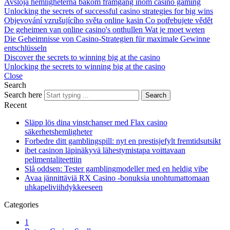
Avslöja hemligheterna bakom framgång inom casino gaming
Unlocking the secrets of successful casino strategies for big wins
Objevování vzrušujícího světa online kasin Co potřebujete vědět
De geheimen van online casino's onthullen Wat je moet weten
Die Geheimnisse von Casino-Strategien für maximale Gewinne
entschlüsseln
Discover the secrets to winning big at the casino
Unlocking the secrets to winning big at the casino
Close
Search
Search here
Search
Recent
Släpp lös dina vinstchanser med Flax casino
säkerhetshemligheter
Forbedre ditt gamblingspill: nyt en prestisjefylt fremtidsutsikt
ibet casinon läpinäkyvä lähestymistapa voittavaan
pelimentaliteettiin
Slå oddsen: Tester gamblingmodeller med en heldig vibe
Avaa jännittäviä RX Casino -bonuksia unohtumattomaan
uhkapeliviihdykkeeseen
Categories
1