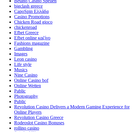
Betano Casino Spellen
bigclash greece
CapoSpin Ελλάδα
Casino Promotions
Chicken Road gioco
chickenroad
Efbet Greece
Efbet online καζίνο
Fashions magazine
Gambling
Images
Leon casino
Life style
Musics
Nine Casino
Online Casino bof
Online Wetten
Pablic
Photography
Public
Revolution Casino Delivers a Modern Gaming Experience for
Online Players
Revolution Casino Greece
Rodeoslot Casino Bonuses
rollino casino