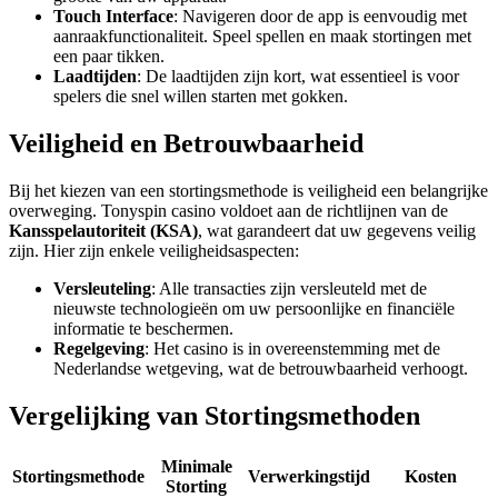
Touch Interface
: Navigeren door de app is eenvoudig met
aanraakfunctionaliteit. Speel spellen en maak stortingen met
een paar tikken.
Laadtijden
: De laadtijden zijn kort, wat essentieel is voor
spelers die snel willen starten met gokken.
Veiligheid en Betrouwbaarheid
Bij het kiezen van een stortingsmethode is veiligheid een belangrijke
overweging. Tonyspin casino voldoet aan de richtlijnen van de
Kansspelautoriteit (KSA)
, wat garandeert dat uw gegevens veilig
zijn. Hier zijn enkele veiligheidsaspecten:
Versleuteling
: Alle transacties zijn versleuteld met de
nieuwste technologieën om uw persoonlijke en financiële
informatie te beschermen.
Regelgeving
: Het casino is in overeenstemming met de
Nederlandse wetgeving, wat de betrouwbaarheid verhoogt.
Vergelijking van Stortingsmethoden
Minimale
Stortingsmethode
Verwerkingstijd
Kosten
Storting