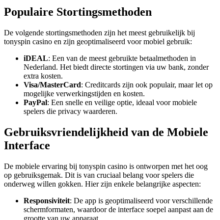
Populaire Stortingsmethoden
De volgende stortingsmethoden zijn het meest gebruikelijk bij
tonyspin casino en zijn geoptimaliseerd voor mobiel gebruik:
iDEAL
: Een van de meest gebruikte betaalmethoden in
Nederland. Het biedt directe stortingen via uw bank, zonder
extra kosten.
Visa/MasterCard
: Creditcards zijn ook populair, maar let op
mogelijke verwerkingstijden en kosten.
PayPal
: Een snelle en veilige optie, ideaal voor mobiele
spelers die privacy waarderen.
Gebruiksvriendelijkheid van de Mobiele
Interface
De mobiele ervaring bij tonyspin casino is ontworpen met het oog
op gebruiksgemak. Dit is van cruciaal belang voor spelers die
onderweg willen gokken. Hier zijn enkele belangrijke aspecten:
Responsiviteit
: De app is geoptimaliseerd voor verschillende
schermformaten, waardoor de interface soepel aanpast aan de
grootte van uw apparaat.