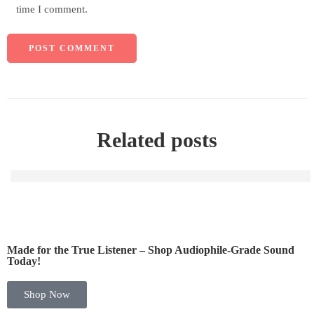
time I comment.
Related posts
Revolution im urbanen Nahverkehr: Elektroroller und inn
Made for the True Listener – Shop Audiophile-Grade Sound
Today!
Shop Now