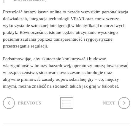
Przyszłość branży kasyn online to przede wszystkim personalizacja
doświadczeń, integracja technologii VR/AR oraz coraz szersze
wykorzystanie sztucznej inteligencji w identyfikacji nieuczciwych
praktyk. Równocześnie, istotne będzie utrzymanie wysokiego
poziomu zaufania poprzez transparentność i rygorystyczne
przestrzeganie regulacji.
Podsumowując, aby skutecznie konkurować i budować
wiarygodność w branży hazardowej, operatorzy muszą inwestować
w bezpieczeństwo, stosować nowoczesne technologie oraz
aktywnie promować zasady odpowiedzialnej gry – co, między
innymi, można znaleźć na stronach takich jak graj w baloobet.
PREVIOUS
NEXT