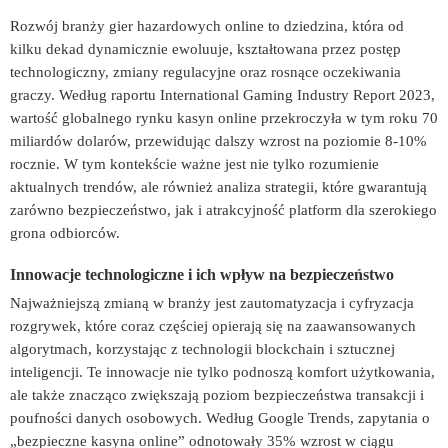
Rozwój branży gier hazardowych online to dziedzina, która od
kilku dekad dynamicznie ewoluuje, kształtowana przez postęp
technologiczny, zmiany regulacyjne oraz rosnące oczekiwania
graczy. Według raportu International Gaming Industry Report 2023,
wartość globalnego rynku kasyn online przekroczyła w tym roku 70
miliardów dolarów, przewidując dalszy wzrost na poziomie 8-10%
rocznie. W tym kontekście ważne jest nie tylko rozumienie
aktualnych trendów, ale również analiza strategii, które gwarantują
zarówno bezpieczeństwo, jak i atrakcyjność platform dla szerokiego
grona odbiorców.
Innowacje technologiczne i ich wpływ na bezpieczeństwo
Najważniejszą zmianą w branży jest zautomatyzacja i cyfryzacja
rozgrywek, które coraz częściej opierają się na zaawansowanych
algorytmach, korzystając z technologii blockchain i sztucznej
inteligencji. Te innowacje nie tylko podnoszą komfort użytkowania,
ale także znacząco zwiększają poziom bezpieczeństwa transakcji i
poufności danych osobowych. Według Google Trends, zapytania o
„bezpieczne kasyna online” odnotowały 35% wzrost w ciągu