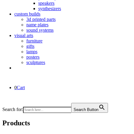
speakers
synthesizers
custom builds
3d printed parts
name plates
sound systems
visual arts
furniture
gifts
lamps
posters
sculptures
0
Cart
Search for:
Search Button
Products