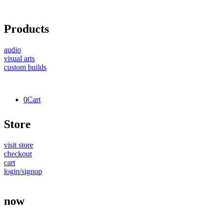
Products
audio
visual arts
custom builds
0
Cart
Store
visit store
checkout
cart
login/signup
now