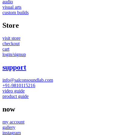
audio
visual arts
custom builds
Store
visit store
checkout
cart
login/signup
support
info@salconsoundlab.com
+91-9810115216
video guide
product guide
now
my account
gallery
instagram