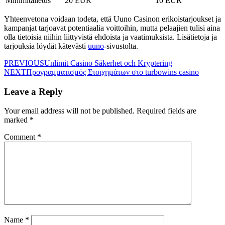
Minimitalletus
20 EUR
10 EUR
Yhteenvetona voidaan todeta, että Uuno Casinon erikoistarjoukset ja
kampanjat tarjoavat potentiaalia voittoihin, mutta pelaajien tulisi aina
olla tietoisia niihin liittyvistä ehdoista ja vaatimuksista. Lisätietoja ja
tarjouksia löydät kätevästi
uuno
-sivustolta.
PREVIOUS
Unlimit Casino Säkerhet och Kryptering
NEXT
Προγραμματισμός Στοιχημάτων στο turbowins casino
Leave a Reply
Your email address will not be published.
Required fields are
marked
*
Comment
*
Name
*