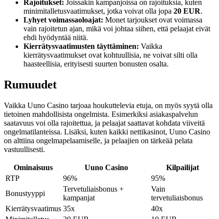
Rajoitukset:
Joissakin kampanjoissa on rajoituksia, kuten
minimitalletusvaatimukset, jotka voivat olla jopa
20 EUR
.
Lyhyet voimassaoloajat:
Monet tarjoukset ovat voimassa
vain rajoitetun ajan, mikä voi johtaa siihen, että pelaajat eivät
ehdi hyödyntää niitä.
Kierrätysvaatimusten täyttäminen:
Vaikka
kierrätysvaatimukset ovat kohtuullisia, ne voivat silti olla
haasteellisia, erityisesti suurten bonusten osalta.
Rumuudet
Vaikka Uuno Casino tarjoaa houkuttelevia etuja, on myös syytä olla
tietoinen mahdollisista ongelmista. Esimerkiksi asiakaspalvelun
saatavuus voi olla rajoitettua, ja pelaajat saattavat kohdata viiveitä
ongelmatilanteissa. Lisäksi, kuten kaikki nettikasinot, Uuno Casino
on alttiina ongelmapelaamiselle, ja pelaajien on tärkeää pelata
vastuullisesti.
Ominaisuus
Uuno Casino
Kilpailijat
RTP
96%
95%
Tervetuliaisbonus +
Vain
Bonustyyppi
kampanjat
tervetuliaisbonus
Kierrätysvaatimus
35x
40x