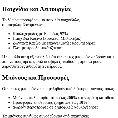
Παιχνίδια και Λειτουργίες
Το Vicibet προσφέρει μια ποικιλία παιχνιδιών,
συμπεριλαμβανομένων:
Κουλοχέρηδες με RTP έως
97%
Παιχνίδια Καζίνο (Ρουλέτα, Μπλάκτζακ)
Ζωντανά Καζίνο με επαγγελματίες κρουπιέρηδες
Σλοτ με προοδευτικά τζακπότ
Η ποικιλία αυτή εξασφαλίζει ότι οι παίκτες μπορούν να βρουν κάτι
που να τους αρέσει, ενώ οι υψηλές αποδόσεις προσφέρουν
περισσότερες πιθανότητες κέρδους.
Μπόνους και Προσφορές
Οι παίκτες μπορούν να επωφεληθούν από διάφορα μπόνους, όπως:
Μπόνους καλωσορίσματος έως
200%
στην πρώτη κατάθεση
Προσφορές επιστροφής χρημάτων έως
10%
Δωρεάν περιστροφές σε δημοφιλείς κουλοχέρηδες
Τα μπόνους συνήθως συνοδεύονται από απαιτήσεις