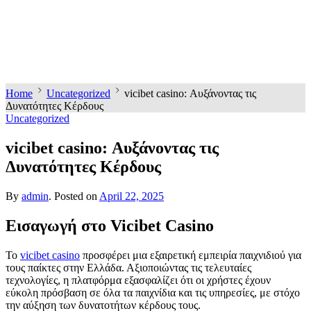
Home
Uncategorized
vicibet casino: Αυξάνοντας τις
Δυνατότητες Κέρδους
Uncategorized
vicibet casino: Αυξάνοντας τις
Δυνατότητες Κέρδους
By
admin
.
Posted on
April 22, 2025
Εισαγωγή στο Vicibet Casino
Το
vicibet casino
προσφέρει μια εξαιρετική εμπειρία παιχνιδιού για
τους παίκτες στην Ελλάδα. Αξιοποιώντας τις τελευταίες
τεχνολογίες, η πλατφόρμα εξασφαλίζει ότι οι χρήστες έχουν
εύκολη πρόσβαση σε όλα τα παιχνίδια και τις υπηρεσίες, με στόχο
την αύξηση των δυνατοτήτων κέρδους τους.