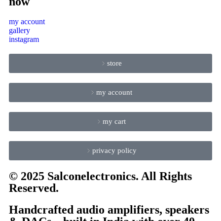
now
my account
gallery
instagram
store
my account
my cart
privacy policy
© 2025
Salconelectronics
. All Rights
Reserved.
Handcrafted audio amplifiers, speakers