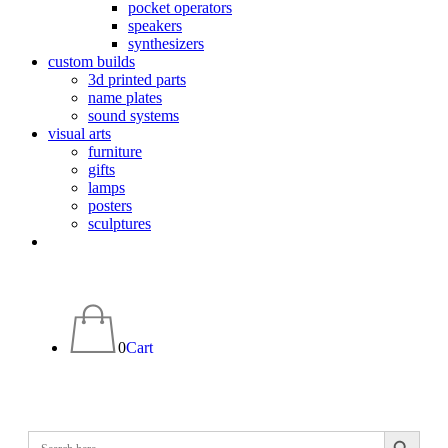
pocket operators
speakers
synthesizers
custom builds
3d printed parts
name plates
sound systems
visual arts
furniture
gifts
lamps
posters
sculptures
0
Cart
Search Button
Search