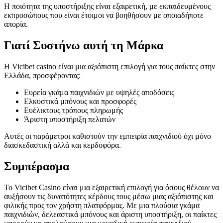
Η ποιότητα της υποστήριξης είναι εξαιρετική, με εκπαιδευμένους
εκπροσώπους που είναι έτοιμοι να βοηθήσουν με οποιαδήποτε
απορία.
Γιατί Συστήνω αυτή τη Μάρκα
Η Vicibet casino είναι μια αξιόπιστη επιλογή για τους παίκτες στην
Ελλάδα, προσφέροντας:
Ευρεία γκάμα παιχνιδιών με υψηλές αποδόσεις
Ελκυστικά μπόνους και προσφορές
Ευέλικτους τρόπους πληρωμής
Άριστη υποστήριξη πελατών
Αυτές οι παράμετροι καθιστούν την εμπειρία παιχνιδιού όχι μόνο
διασκεδαστική αλλά και κερδοφόρα.
Συμπέρασμα
Το Vicibet Casino είναι μια εξαιρετική επιλογή για όσους θέλουν να
αυξήσουν τις δυνατότητες κέρδους τους μέσω μιας αξιόπιστης και
φιλικής προς τον χρήστη πλατφόρμας. Με μια πλούσια γκάμα
παιχνιδιών, δελεαστικά μπόνους και άριστη υποστήριξη, οι παίκτες