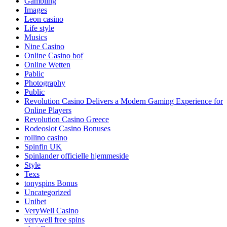
Gambling
Images
Leon casino
Life style
Musics
Nine Casino
Online Casino bof
Online Wetten
Pablic
Photography
Public
Revolution Casino Delivers a Modern Gaming Experience for
Online Players
Revolution Casino Greece
Rodeoslot Casino Bonuses
rollino casino
Spinfin UK
Spinlander officielle hjemmeside
Style
Texs
tonyspins Bonus
Uncategorized
Unibet
VeryWell Casino
verywell free spins