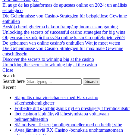
El auge de las plataformas de apuestas online en 2024: un análisis
estratégico
Die Geheimnisse von Casino-Strategien für beispiellose Gewinne
enthüllen
Avslöja hemligheterna bakom framgång inom casino gaming
Unlocking the secrets of successful casino strategies for big wins
Objevování vzrušujícího světa online kasin Co potřebujete vědět
De geheimen van online casino's onthullen Wat je moet weten
Die Geheimnisse von Casino-Strategien für maximale Gewinne
entschlüsseln
Discover the secrets to winning big at the casino
Unlocking the secrets to winning big at the casino
Close
Search
Search here
Search
Recent
Släpp lös dina vinstchanser med Flax casino
säkerhetshemligheter
Forbedre ditt gamblingspill: nyt en prestisjefylt fremtidsutsikt
ibet casinon läpinäkyvä lähestymistapa voittavaan
pelimentaliteettiin
Slå oddsen: Tester gamblingmodeller med en heldig vibe
Avaa jännittäviä RX Casino -bonuksia unohtumattomaan