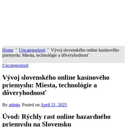
Home
Uncategorized
Vývoj slovenského online kasínového
priemyslu: Miesta, technológie a dôveryhodnosť
Uncategorized
Vývoj slovenského online kasínového
priemyslu: Miesta, technológie a
dôveryhodnosť
By
admin
.
Posted on
April 21, 2025
Úvod: Rýchly rast online hazardného
priemyslu na Slovensku