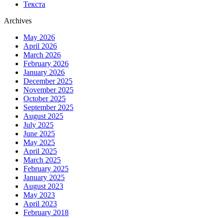
Текста
Archives
May 2026
April 2026
March 2026
February 2026
January 2026
December 2025
November 2025
October 2025
September 2025
August 2025
July 2025
June 2025
May 2025
April 2025
March 2025
February 2025
January 2025
August 2023
May 2023
April 2023
February 2018