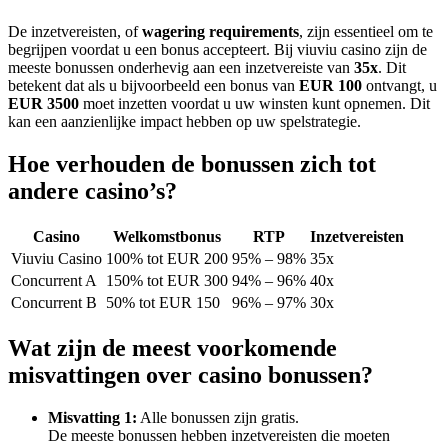
De inzetvereisten, of
wagering requirements
, zijn essentieel om te
begrijpen voordat u een bonus accepteert. Bij viuviu casino zijn de
meeste bonussen onderhevig aan een inzetvereiste van
35x
. Dit
betekent dat als u bijvoorbeeld een bonus van
EUR 100
ontvangt, u
EUR 3500
moet inzetten voordat u uw winsten kunt opnemen. Dit
kan een aanzienlijke impact hebben op uw spelstrategie.
Hoe verhouden de bonussen zich tot
andere casino’s?
Casino
Welkomstbonus
RTP
Inzetvereisten
Viuviu Casino
100% tot EUR 200
95% – 98%
35x
Concurrent A
150% tot EUR 300
94% – 96%
40x
Concurrent B
50% tot EUR 150
96% – 97%
30x
Wat zijn de meest voorkomende
misvattingen over casino bonussen?
Misvatting 1:
Alle bonussen zijn gratis.
De meeste bonussen hebben inzetvereisten die moeten