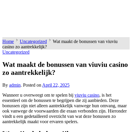
Home
Uncategorized
Wat maakt de bonussen van viuviu
casino zo aantrekkelijk?
Uncategorized
Wat maakt de bonussen van viuviu casino
zo aantrekkelijk?
By
admin
.
Posted on
April 22, 2025
Wanneer u overweegt om te spelen bij
viuviu casino
, is het
essentieel om de bonussen te begrijpen die zij aanbieden. Deze
bonussen zijn niet alleen aantrekkelijk vanwege hun omvang, maar
ook vanwege de voorwaarden die eraan verbonden zijn. Hieronder
vindt u een gedetailleerd overzicht van wat deze bonussen zo
aantrekkelijk maakt voor ervaren spelers.