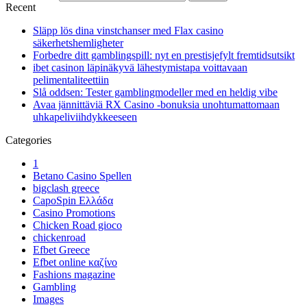
Recent
Släpp lös dina vinstchanser med Flax casino
säkerhetshemligheter
Forbedre ditt gamblingspill: nyt en prestisjefylt fremtidsutsikt
ibet casinon läpinäkyvä lähestymistapa voittavaan
pelimentaliteettiin
Slå oddsen: Tester gamblingmodeller med en heldig vibe
Avaa jännittäviä RX Casino -bonuksia unohtumattomaan
uhkapeliviihdykkeeseen
Categories
1
Betano Casino Spellen
bigclash greece
CapoSpin Ελλάδα
Casino Promotions
Chicken Road gioco
chickenroad
Efbet Greece
Efbet online καζίνο
Fashions magazine
Gambling
Images