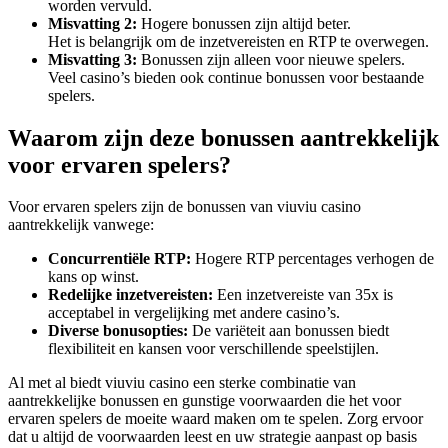
worden vervuld.
Misvatting 2:
Hogere bonussen zijn altijd beter.
Het is belangrijk om de inzetvereisten en RTP te overwegen.
Misvatting 3:
Bonussen zijn alleen voor nieuwe spelers.
Veel casino’s bieden ook continue bonussen voor bestaande
spelers.
Waarom zijn deze bonussen aantrekkelijk
voor ervaren spelers?
Voor ervaren spelers zijn de bonussen van viuviu casino
aantrekkelijk vanwege:
Concurrentiële RTP:
Hogere RTP percentages verhogen de
kans op winst.
Redelijke inzetvereisten:
Een inzetvereiste van 35x is
acceptabel in vergelijking met andere casino’s.
Diverse bonusopties:
De variëteit aan bonussen biedt
flexibiliteit en kansen voor verschillende speelstijlen.
Al met al biedt viuviu casino een sterke combinatie van
aantrekkelijke bonussen en gunstige voorwaarden die het voor
ervaren spelers de moeite waard maken om te spelen. Zorg ervoor
dat u altijd de voorwaarden leest en uw strategie aanpast op basis