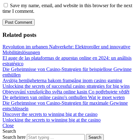
Save my name, email, and website in this browser for the next
time I comment.
Related posts
Revolution im urbanen Nahverkehr: Elektroroller und innovative
Mobilitätslösungen
El auge de las plataformas de apuestas online en 2024: un análisis
estratégico
Die Geheimnisse von Casino-Strategien für beispiellose Gewinne
enthüllen
Avslöja hemligheterna bakom framgång inom casino gaming
Unlocking the secrets of successful casino strategies for big wins
Objevování vzrušujícího světa online kasin Co potřebujete vědět
De geheimen van online casino's onthullen Wat je moet weten
Die Geheimnisse von Casino-Strategien für maximale Gewinne
entschlüsseln
Discover the secrets to winning big at the casino
Unlocking the secrets to winning big at the casino
Close
Search
Search here
Search