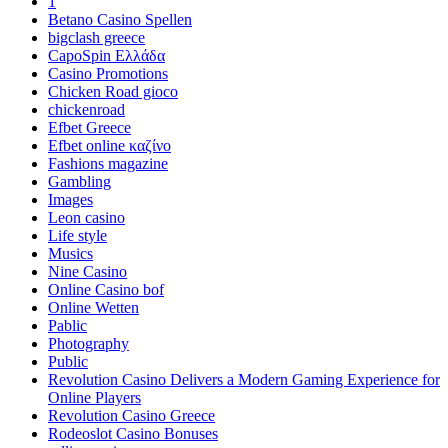
1
Betano Casino Spellen
bigclash greece
CapoSpin Ελλάδα
Casino Promotions
Chicken Road gioco
chickenroad
Efbet Greece
Efbet online καζίνο
Fashions magazine
Gambling
Images
Leon casino
Life style
Musics
Nine Casino
Online Casino bof
Online Wetten
Pablic
Photography
Public
Revolution Casino Delivers a Modern Gaming Experience for
Online Players
Revolution Casino Greece
Rodeoslot Casino Bonuses