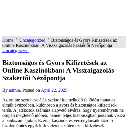
Home
Uncategorized
Biztonságos és Gyors Kifizetések az
Online Kaszinókban: A Visszaigazolás Szakértői Nézőpontja
Uncategorized
Biztonságos és Gyors Kifizetések az
Online Kaszinókban: A Visszaigazolás
Szakértői Nézőpontja
By
admin
.
Posted on
April 22, 2025
Az online szerencsejáték szektor kiemelkedő fejlődést mutat az
elmúlt évtizedben, különösen a gyors és biztonságos kifizetések
terén. A játékosok számára alapvető elvárás, hogy nyereményeik ne
csupán megfelelő időben, hanem teljes biztonságban jussanak vissza
a bankszámlájukra. Ezért a kaszinók és versenytársaik közötti
bizalomépítés egyik kulcs eleme az ütemezett kifizetések