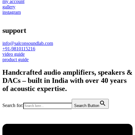
my account
gallery
instagram
support
info@salconsoundlab.com
+91-9810115216
video guide
product guide
Handcrafted audio amplifiers, speakers &
DACs – built in India with over 40 years
of acoustic expertise.
Search for:
Search Button