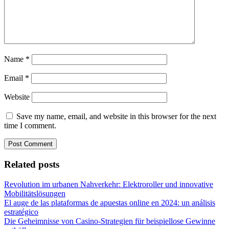
Name
*
Email
*
Website
Save my name, email, and website in this browser for the next
time I comment.
Related posts
Revolution im urbanen Nahverkehr: Elektroroller und innovative
Mobilitätslösungen
El auge de las plataformas de apuestas online en 2024: un análisis
estratégico
Die Geheimnisse von Casino-Strategien für beispiellose Gewinne