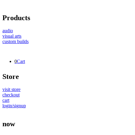
Products
audio
visual arts
custom builds
0
Cart
Store
visit store
checkout
cart
login/signup
now