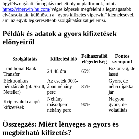
ügyfélszolgálati támogatás mellett olyan platformok, mint a
https://viperwin-hu.com/
végre képesek megfelelni a legmagasabb
elvárásoknak, különösen a “gyors kifizetés viperwin” kiemelésével,
ami az egyik legkeresettebb szolgáltatásukat jellemzi.
Példák és adatok a gyors kifizetések
előnyeiről
Felhasználói
Fontos
Szolgáltatás
Kifizetési idő
elégedettség
szempont
Traditional Bank
Biztonság, de
24-48 óra
65%
Transfer
lassú
Elektronikus
Az esetek 90%-
Gyors, de
pénztárcák (pl. Skrill,
ában néhány
85%
néha díjakkal
Neteller)
perc
jár
Néhány
Nagyon
Kriptovaluta alapú
másodperc –
90%
gyors, de
kifizetések
néhány perc
volatilitás
Összegzés: Miért lényeges a gyors és
megbízható kifizetés?