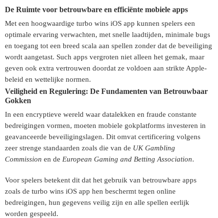
De Ruimte voor betrouwbare en efficiënte mobiele apps
Met een hoogwaardige turbo wins iOS app kunnen spelers een
optimale ervaring verwachten, met snelle laadtijden, minimale bugs
en toegang tot een breed scala aan spellen zonder dat de beveiliging
wordt aangetast. Such apps vergroten niet alleen het gemak, maar
geven ook extra vertrouwen doordat ze voldoen aan strikte Apple-
beleid en wettelijke normen.
Veiligheid en Regulering: De Fundamenten van Betrouwbaar
Gokken
In een encryptieve wereld waar datalekken en fraude constante
bedreigingen vormen, moeten mobiele gokplatforms investeren in
geavanceerde beveiligingslagen. Dit omvat certificering volgens
zeer strenge standaarden zoals die van de
UK Gambling
Commission
en de
European Gaming and Betting Association
.
Voor spelers betekent dit dat het gebruik van betrouwbare apps
zoals de turbo wins iOS app hen beschermt tegen online
bedreigingen, hun gegevens veilig zijn en alle spellen eerlijk
worden gespeeld.