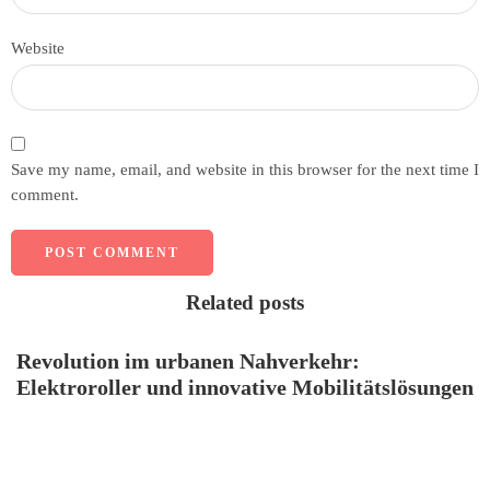
Website
Save my name, email, and website in this browser for the next time I
comment.
Related posts
Revolution im urbanen Nahverkehr:
Elektroroller und innovative Mobilitätslösungen