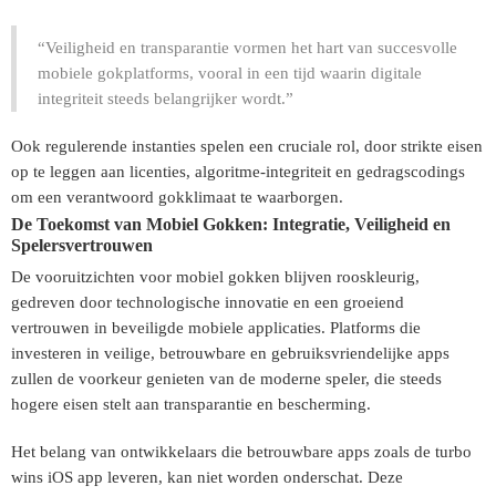
“Veiligheid en transparantie vormen het hart van succesvolle
mobiele gokplatforms, vooral in een tijd waarin digitale
integriteit steeds belangrijker wordt.”
Ook regulerende instanties spelen een cruciale rol, door strikte eisen
op te leggen aan licenties, algoritme-integriteit en gedragscodings
om een verantwoord gokklimaat te waarborgen.
De Toekomst van Mobiel Gokken: Integratie, Veiligheid en
Spelersvertrouwen
De vooruitzichten voor mobiel gokken blijven rooskleurig,
gedreven door technologische innovatie en een groeiend
vertrouwen in beveiligde mobiele applicaties. Platforms die
investeren in veilige, betrouwbare en gebruiksvriendelijke apps
zullen de voorkeur genieten van de moderne speler, die steeds
hogere eisen stelt aan transparantie en bescherming.
Het belang van ontwikkelaars die betrouwbare apps zoals de turbo
wins iOS app leveren, kan niet worden onderschat. Deze