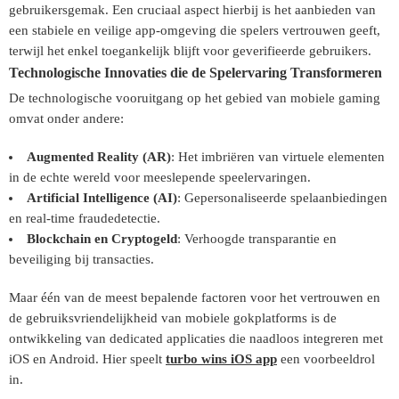
gebruikersgemak. Een cruciaal aspect hierbij is het aanbieden van
een stabiele en veilige app-omgeving die spelers vertrouwen geeft,
terwijl het enkel toegankelijk blijft voor geverifieerde gebruikers.
Technologische Innovaties die de Spelervaring Transformeren
De technologische vooruitgang op het gebied van mobiele gaming
omvat onder andere:
Augmented Reality (AR)
: Het imbriëren van virtuele elementen
in de echte wereld voor meeslepende speelervaringen.
Artificial Intelligence (AI)
: Gepersonaliseerde spelaanbiedingen
en real-time fraudedetectie.
Blockchain en Cryptogeld
: Verhoogde transparantie en
beveiliging bij transacties.
Maar één van de meest bepalende factoren voor het vertrouwen en
de gebruiksvriendelijkheid van mobiele gokplatforms is de
ontwikkeling van dedicated applicaties die naadloos integreren met
iOS en Android. Hier speelt
turbo wins iOS app
een voorbeeldrol
in.